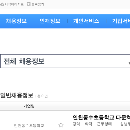
시작페이지로
즐겨찾기
채용정보
인재정보
개인서비스
기업서
일반채용정보
총
0
건
기업명
인천동수초등학교 다문화
경력 학력 근무형태
성별
인천동수초등학교