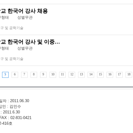
교 한국어 강사 채용
근무형태
성별무관
연구 및 공학기술
교 한국어 강사 및 이중…
근무형태
성별무관
연구 및 공학기술
5
6
7
8
9
10
11
12
13
14
15
16
17
18
: 2011.06.30
집인 : 김인수
2011.6.30
 : 02-831-0421
-416호