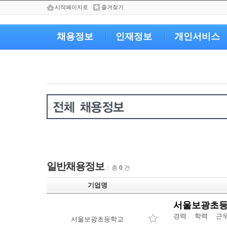
시작페이지로
즐겨찾기
채용정보
인재정보
개인서비스
일반채용정보
총
0
건
기업명
서울보광초등
경력 학력 
서울보광초등학교