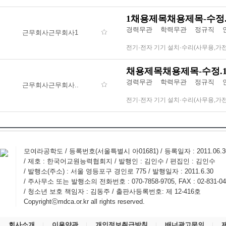
1채용제목채용제목-수정.
경력무관
학력무관
정규직 인
근무회사근무회사1
전기·전자 기기 설치·수리(사무용,가
채용제목채용제목-수정.
경력무관
학력무관
정규직 인
근무회사근무회사..
전기·전자 기기 설치·수리(사무용,가
모여라공학도 / 등록번호(서울특별시 아01681) / 등록일자 : 2011.06.
/ 제호 : 한국어교원능력협회지 / 발행인 : 김인수 / 편집인 : 김인수
/ 발행소(주소) : 서울 영등포구 경인로 775 / 발행일자 : 2011.6.30
/ 주사무소 또는 발행소의 전화번호 : 070-7858-9705, FAX : 02-831-04
/ 청소년 보호 책임자 : 김동주 / 출판사등록번호: 제 12-416호
Copyrightⓒmdca.or.kr all rights reserved.
회사소개
이용약관
개인정보취급방침
배너광고문의