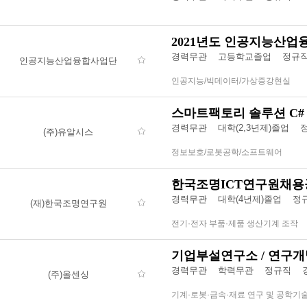
2021년도 인공지능산업
경력무관
고등학교졸업
정규
인공지능산업융합사업단
인공지능/빅데이터/가상증강현실
스마트팩토리 솔루션 C#
경력무관
대학(2,3년제)졸업
(주)유알시스
정보보호/로봇공학/소프트웨어
한국조명ICT연구원채
경력무관
대학(4년제)졸업
정
(재)한국조명연구원
전기·전자 부품·제품 생산기계 조작
기업부설연구소 / 연구개발
경력무관
학력무관
정규직 
(주)올센싱
기계·로봇·금속·재료 연구 및 공학기