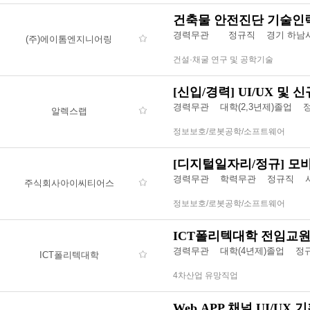
건축물 안전진단 기술인
경력무관
정규직 경기 하남
(주)에이톰엔지니어링
건설·채굴 연구 및 공학기술
[신입/경력] UI/UX 및
경력무관
대학(2,3년제)졸업
알렉스랩
정보보호/로봇공학/소프트웨어
[디지털일자리/정규] 모바일(
경력무관
학력무관
정규직 서
주식회사아이씨티어스
정보보호/로봇공학/소프트웨어
ICT폴리텍대학 전임교
경력무관
대학(4년제)졸업
정
ICT폴리텍대학
4차산업 유망직업
Web,APP 채널 UI/UX 