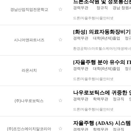
드론조작원 및 정보통신
경력무관
정규직 경남 창원
경남산업직업전문학교
드론/자율주행/사물인터넷
[화성] 의료자동화장비기업
경력무관
대학(4년제)졸업
정
시니어앤파트너즈
환경공학/스마트헬스케어/신재생에
[자율주행 분야 유수의 IT벤
경력무관
대학(4년제)졸업
정
라온서치
드론/자율주행/사물인터넷
나우로보틱스에 귀중한 
경력무관
학력무관
정규직 인
(주)나우로보틱스
드론/자율주행/사물인터넷
자율주행 (ADAS) 시스템
(주)조인스에이치알코리아
경력무관
학력무관
정규직