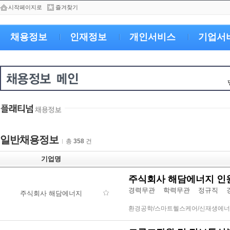
시작페이지로
즐겨찾기
채용정보
인재정보
개인서비스
기업서
일반채용정보
총
358
건
기업명
주식회사 해담에너지 인
경력무관
학력무관
정규직 경
주식회사 해담에너지
환경공학/스마트헬스케어/신재생에