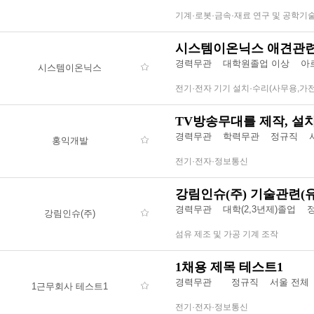
기계·로봇·금속·재료 연구 및 공학기
시스템이온닉스 애견관련
경력무관
대학원졸업 이상
아
시스템이온닉스
전기·전자 기기 설치·수리(사무용,가
TV방송무대를 제작, 설
경력무관
학력무관
정규직 
홍익개발
전기·전자·정보통신
강림인슈(주) 기술관련(
경력무관
대학(2,3년제)졸업
강림인슈(주)
섬유 제조 및 가공 기계 조작
1채용 제목 테스트1
경력무관
정규직 서울 전체
1근무회사 테스트1
전기·전자·정보통신