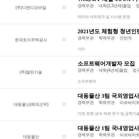
경력무관
대학(2,3년제)졸업
(주)디앤디모바일
데이터·네트워크 및 시스템 운영
2021년도 체험형 청년
경력무관
학력무관
인턴직
한국토지주택공사
기타
소프트웨어개발자 모집
경력무관
대학(4년제)졸업
정
(주)열린기술
소프트웨어
대동물산 3팀 국외영업
경력무관
학력무관
아르바이트
대동물산(해외근무)
기계·로봇·금속·재료 연구 및 공학기
대동물산 1팀 국내영업
경력무관
학력무관
아르바이트
대동물산