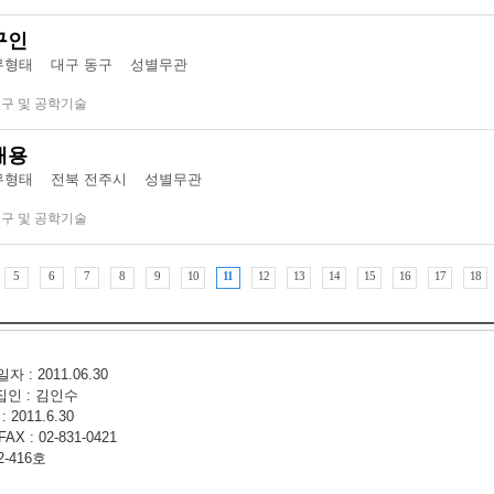
구인
형태 대구 동구
성별무관
연구 및 공학기술
채용
형태 전북 전주시
성별무관
연구 및 공학기술
5
6
7
8
9
10
11
12
13
14
15
16
17
18
: 2011.06.30
집인 : 김인수
2011.6.30
 : 02-831-0421
-416호