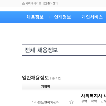
시작페이지로
즐겨찾기
채용정보
인재정보
개인서비스
일반채용정보
총
0
건
기업명
사회복지사 
경력 학력 근무
가나안노인복지센터